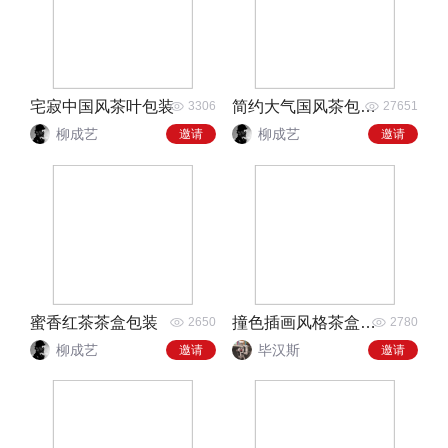
宅寂中国风茶叶包装
简约大气国风茶包装设计
3306
27651
柳成艺
柳成艺
邀请
邀请
蜜香红茶茶盒包装
撞色插画风格茶盒包装
2650
2780
柳成艺
毕汉斯
邀请
邀请