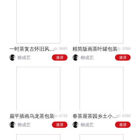
一时茶复古怀旧风格包装
精简版画茶叶罐包装
3685
3398
柳成艺
柳成艺
邀请
邀请
扁平插画乌龙茶包装
眷茶屋茶园乡土小清新包装
4733
3396
柳成艺
柳成艺
邀请
邀请