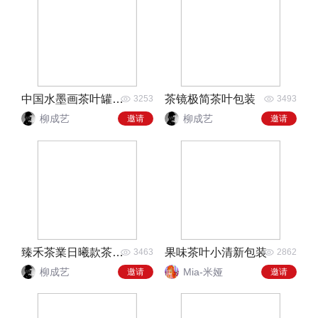
中国水墨画茶叶罐包装
茶镜极简茶叶包装
3253
3493
柳成艺
柳成艺
邀请
邀请
臻禾茶業日曦款茶罐包装
果味茶叶小清新包装
3463
2862
柳成艺
Mia-米娅
邀请
邀请