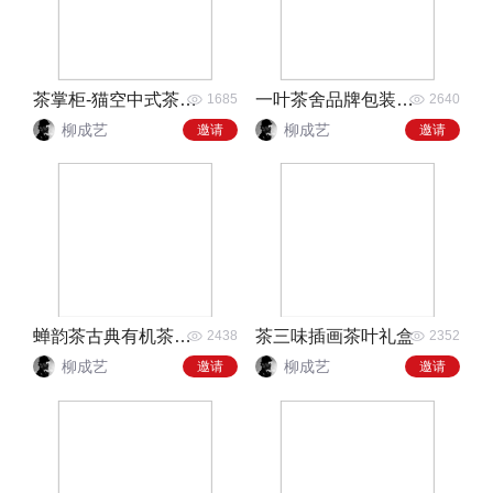
茶掌柜-猫空中式茶饮品牌设计
一叶茶舍品牌包装全案
1685
2640
柳成艺
柳成艺
邀请
邀请
蝉韵茶古典有机茶叶包装
茶三味插画茶叶礼盒
2438
2352
柳成艺
柳成艺
邀请
邀请