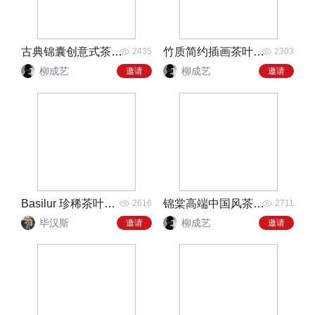
古典锦囊创意式茶叶包装
竹质简约插画茶叶包装
2435
2303
柳成艺
柳成艺
邀请
邀请
Basilur 珍稀茶叶精致铁盒
锦棠高端中国风茶叶礼盒
2616
2711
毕汉斯
柳成艺
邀请
邀请