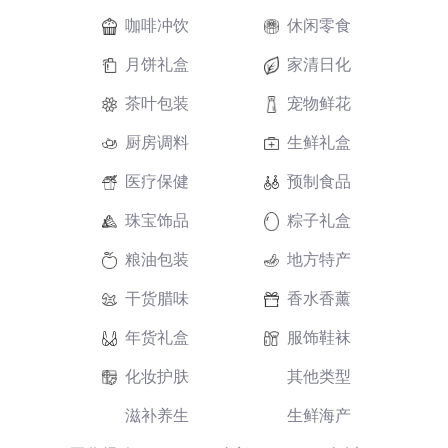
咖啡冲饮
休闲零食
月饼礼盒
家清日化
茶叶包装
宠物鲜花
厨房调料
生鲜礼盒
医疗保健
预制食品
珠宝饰品
粽子礼盒
粮油包装
地方特产
干货腊味
香水香薰
年货礼盒
服饰鞋袜
化妆护肤
其他类型
滋补养生
生鲜海产