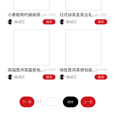
小青柑简约插画茶叶包装
日式绿茶及茶点礼盒包装
2520
2605
柳成艺
柳成艺
邀请
邀请
高端普洱茶圆形包装盒设计
传统普洱茶饼包装设计
2529
2640
柳成艺
柳成艺
邀请
邀请
2/3
下一页
跳转
上一页