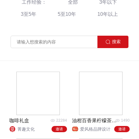
工作经验：
全部
3年以下
3至5年
5至10年
10年以上
咖啡礼盒
油柑百香果柠檬茶包装袋礼盒设计
22284
1490
菁趣文化
爱风格品牌设计
邀请
邀请