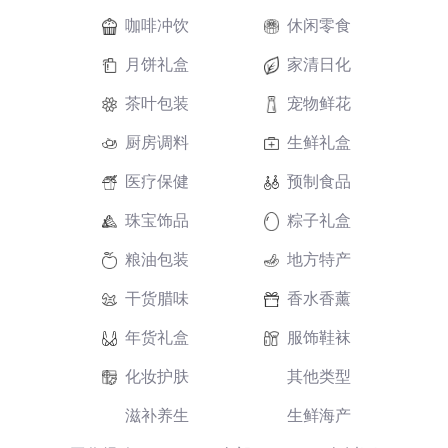
咖啡冲饮
休闲零食
月饼礼盒
家清日化
茶叶包装
宠物鲜花
厨房调料
生鲜礼盒
医疗保健
预制食品
珠宝饰品
粽子礼盒
粮油包装
地方特产
干货腊味
香水香薰
年货礼盒
服饰鞋袜
化妆护肤
其他类型
滋补养生
生鲜海产