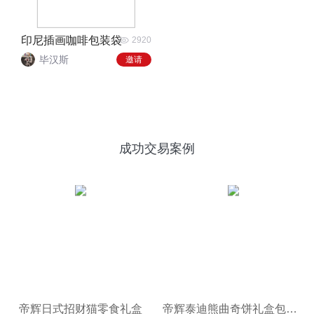
印尼插画咖啡包装袋
2920
毕汉斯
邀请
成功交易案例
帝辉日式招财猫零食礼盒
帝辉泰迪熊曲奇饼礼盒包装设计