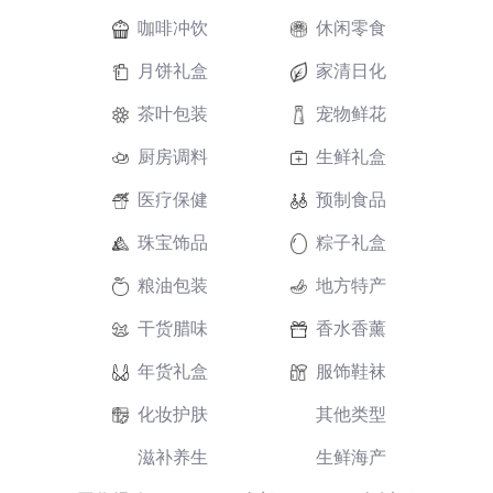
咖啡冲饮
休闲零食
月饼礼盒
家清日化
茶叶包装
宠物鲜花
厨房调料
生鲜礼盒
医疗保健
预制食品
珠宝饰品
粽子礼盒
粮油包装
地方特产
干货腊味
香水香薰
年货礼盒
服饰鞋袜
化妆护肤
其他类型
滋补养生
生鲜海产