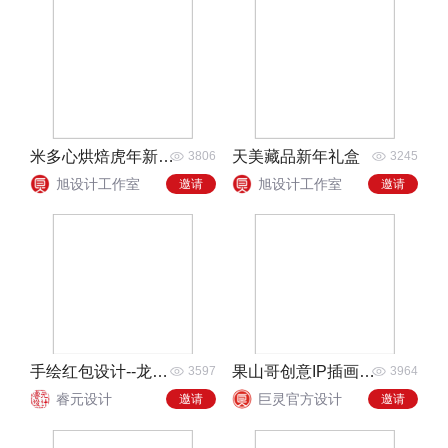
米多心烘焙虎年新年礼盒
天美藏品新年礼盒
3806
3245
旭设计工作室
旭设计工作室
邀请
邀请
手绘红包设计--龙年红包福娃矢量图
果山哥创意IP插画系列年货礼盒
3597
3964
睿元设计
巨灵官方设计
邀请
邀请