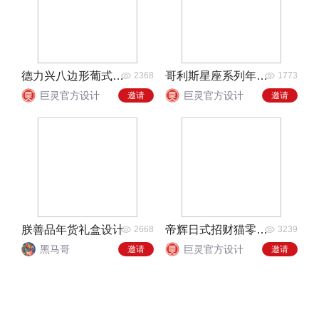
德力兴八边形葡式饼干礼盒
哥利斯星座系列年货礼盒
2368
1773
巨灵官方设计
巨灵官方设计
邀请
邀请
朕善品年货礼盒设计
帝辉日式招财猫零食礼盒
2668
3239
黑马哥
巨灵官方设计
邀请
邀请