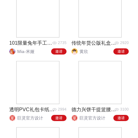
101限量兔年手工铁盒饼干
传统年货公版礼盒包装
2735
2920
Mia-米娅
黄欣
邀请
邀请
透明PVC礼包卡纸设计
德力兴饼干提篮腰封设计
2994
3100
巨灵官方设计
巨灵官方设计
邀请
邀请