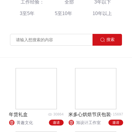
工作经验：
全部
3年以下
3至5年
5至10年
10年以上
年货礼盒
米多心烘焙节庆包装
30864
15697
菁趣文化
旭设计工作室
邀请
邀请