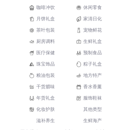
咖啡冲饮
休闲零食
月饼礼盒
家清日化
茶叶包装
宠物鲜花
厨房调料
生鲜礼盒
医疗保健
预制食品
珠宝饰品
粽子礼盒
粮油包装
地方特产
干货腊味
香水香薰
年货礼盒
服饰鞋袜
化妆护肤
其他类型
滋补养生
生鲜海产