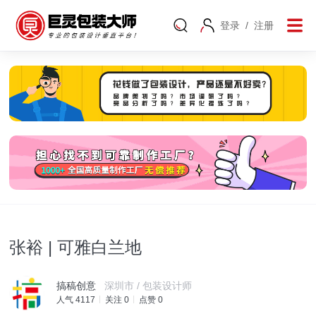
登录
/
注册
张裕 | 可雅白兰地
搞稿创意
深圳市 / 包装设计师
人气 4117
关注 0
点赞 0