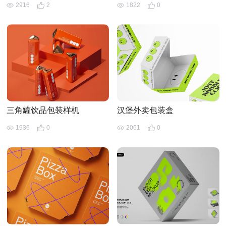
2916
2
1822
0
三角罐饮品包装样机
汉堡外卖包装盒
1936
0
2061
0