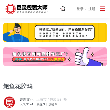
登录
/
注册
鲍鱼花胶鸡
菁趣文化
上海市 / 包装设计师
人气 3174
关注 3
点赞 6