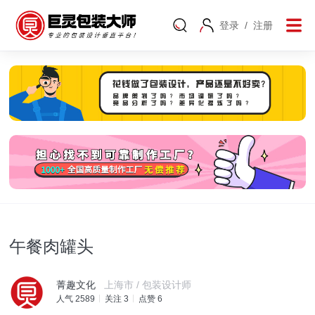
登录
/
注册
午餐肉罐头
菁趣文化
上海市 / 包装设计师
人气 2589
关注 3
点赞 6